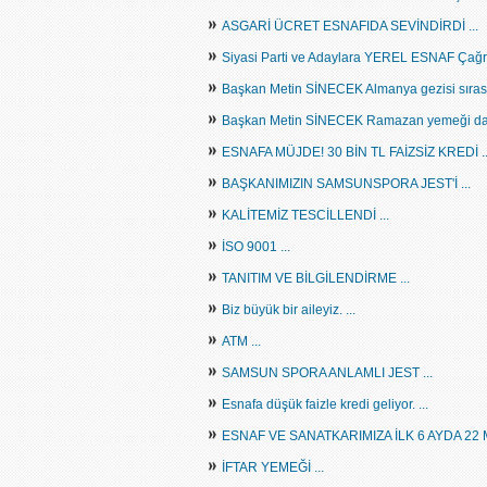
»
ASGARİ ÜCRET ESNAFIDA SEVİNDİRDİ ...
»
Siyasi Parti ve Adaylara YEREL ESNAF Çağrıs
»
Başkan Metin SİNECEK Almanya gezisi sırasınd
»
Başkan Metin SİNECEK Ramazan yemeği dave
»
ESNAFA MÜJDE! 30 BİN TL FAİZSİZ KREDİ .
»
BAŞKANIMIZIN SAMSUNSPORA JEST'İ ...
»
KALİTEMİZ TESCİLLENDİ ...
»
İSO 9001 ...
»
TANITIM VE BİLGİLENDİRME ...
»
Biz büyük bir aileyiz. ...
»
ATM ...
»
SAMSUN SPORA ANLAMLI JEST ...
»
Esnafa düşük faizle kredi geliyor. ...
»
ESNAF VE SANATKARIMIZA İLK 6 AYDA 22 M
»
İFTAR YEMEĞİ ...