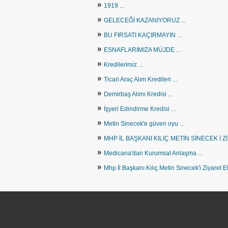
»
1919 ...
»
GELECEĞİ KAZANIYORUZ ...
»
BU FIRSATI KAÇIRMAYIN ...
»
ESNAFLARIMIZA MÜJDE ...
»
Kredilerimiz ...
»
Ticari Araç Alım Kredileri ...
»
Demirbaş Alımı Kredisi ...
»
İşyeri Edindirme Kredisi ...
»
Metin Sinecek'e güven oyu ...
»
MHP İL BAŞKANI KILIÇ METİN SİNECEK İ Zİ
»
Medicana'dan Kurumsal Anlaşma ...
»
Mhp İl Başkanı Kılıç Metin Sinecek'i Ziyaret Ett