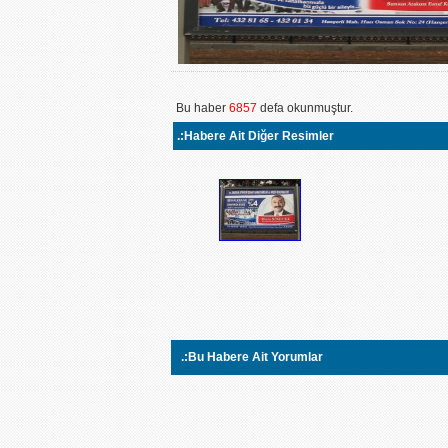
Bu haber
6857
defa okunmuştur.
.:Habere Ait Diğer Resimler
.:Bu Habere Ait Yorumlar