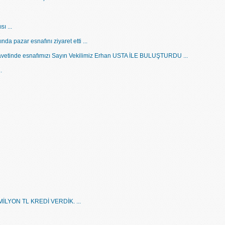
ı ...
a pazar esnafını ziyaret etti ...
tinde esnafımızı Sayın Vekilimiz Erhan USTA İLE BULUŞTURDU ...
..
İLYON TL KREDİ VERDİK. ...