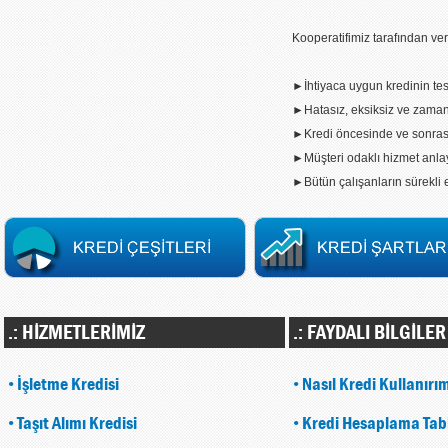
Kooperatifimiz tarafından ver
►İhtiyaca uygun kredinin tes
►Hatasız, eksiksiz ve zaman
►Kredi öncesinde ve sonrası
►Müşteri odaklı hizmet anla
►Bütün çalışanların sürekli e
.: HİZMETLERİMİZ
.: FAYDALI BİLGİLER
•
İşletme Kredisi
•
Nasıl Kredi Kullanırı
•
Taşıt Alımı Kredisi
•
Kredi Hesaplama Tab